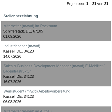
Ergebnisse
1 – 21
von
21
Stellenbezeichnung
Mitarbeiter (m/w/d) im Packraum
Schifferstadt, DE, 67105
01.08.2026
Industrienäher (m/w/d)
Kassel, DE, 34123
14.07.2026
Sales & Business Development Manager (m/w/d) E-Mobilität /
Ladeinfrastruktur
Kassel, DE, 34123
16.07.2026
Werkstudent (m/w/d) Arbeitsvorbereitung
Kassel, DE, 34123
06.08.2026
Mitarbeiter (m/w/d) im Aufbau