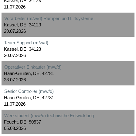
Kassel, DE, 34123
11.07.2026
Vorarbeiter (m/w/d) Rampen und Liftsysteme
Kassel, DE, 34123
29.07.2026
Team Support (m/w/d)
Kassel, DE, 34123
30.07.2026
Operativer Einkäufer (m/w/d)
Haan-Gruiten, DE, 42781
23.07.2026
Senior Controller (m/w/d)
Haan-Gruiten, DE, 42781
11.07.2026
Werkstudent (m/w/d) technische Entwicklung
Feucht, DE, 90537
05.08.2026