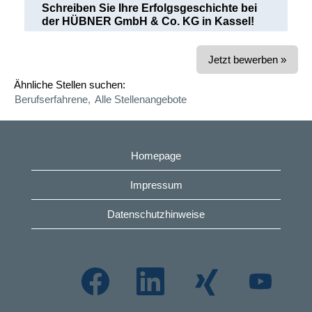
Schreiben Sie Ihre Erfolgsgeschichte bei
der HÜBNER GmbH & Co. KG in Kassel!
Jetzt bewerben »
Ähnliche Stellen suchen:
Berufserfahrene,
Alle Stellenangebote
Homepage
Impressum
Datenschutzhinweise
W
W
W
W
i
i
i
i
r
r
r
r
d
d
d
d
a
a
a
a